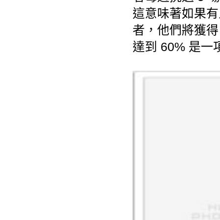
這意味著如果有人
者，他們將獲得
達到 60% 是