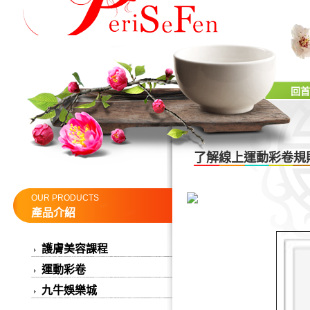
回首
了解線上運動彩卷規
OUR PRODUCTS
產品介紹
護膚美容課程
運動彩卷
九牛娛樂城