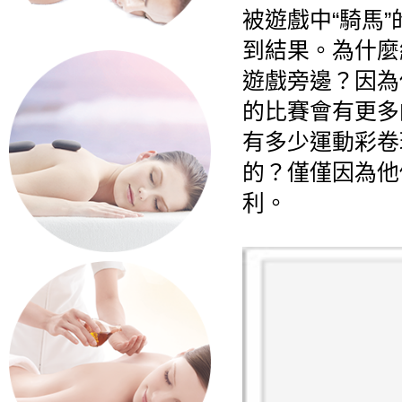
被遊戲中“騎馬
到結果。為什麼
遊戲旁邊？因為
的比賽會有更多
有多少運動彩卷
的？僅僅因為他
利。