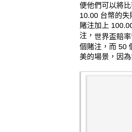
便他們可以將比賽
10.00 台幣的
賭注加上 100.
注，
世界盃賠率
個賭注，而 50
美的場景，因為