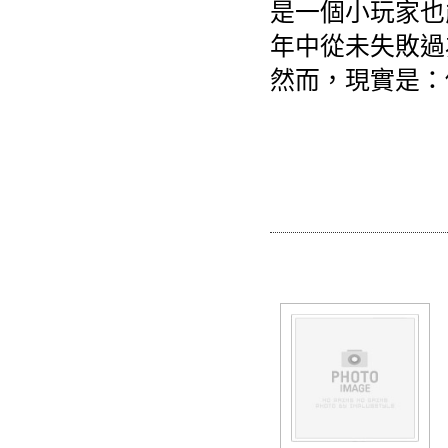
是一個小玩家也能從
年中從未失敗過
然而，現實是：