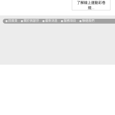
了解線上運動彩卷
規...
回首頁
關於佩瑟芬
最新消息
服務項目
聯絡我們