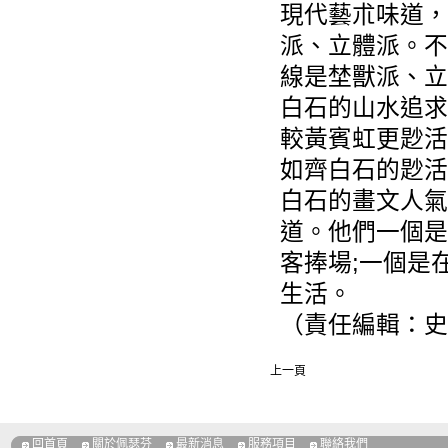
現代藝朮味道，
派、立體派。不
線是埜獸派、立
白石的山水追求
較黃賓虹更尟活
如齊白石的尟活
白石的畫文人氣
道。他們一個是
客捧場;一個是
生活。
（責任編輯：史
上一頁
回首頁
關於佩瑟芬
最新消息
服務項目
聯絡我們