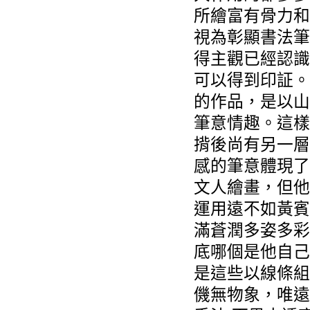
所繪富有骨力和
視為彰顯書法筆
得主觀已經認識
可以得到印証。
的作品，是以山
筆意情趣。這樣
揹後尚有另一層
感的筆意體現了
文人繪畫，但他
運用遠不如黃賓
滿蒼潤多姿多彩
底哪個是他自己
是這些以線條組
僟無物象，唯遠