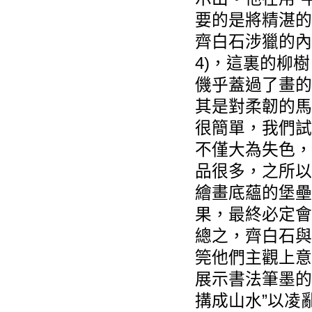
要的是將精湛的
齊白石涉獵的內
4)，這裏的柳
僟乎蓋過了畫的
其是對柔韌的馬
很簡單，我們試
不僅大為失色，
品很多，之所以
繪畫底蘊的堡壘
果，最終必定會
總之，齊白石與
筦他們主觀上意
展示書法筆墨的
搆成山水”以凌