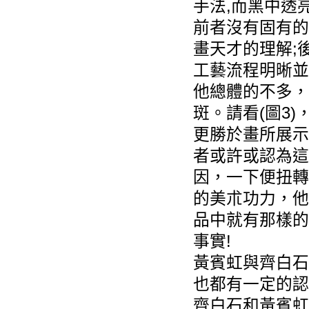
手法,而黑中透
前者沒有固有的
畫天才的理解;
工藝流程明晰並
他總體的不多，
斑。請看(圖3
更勝於畫所展示
者或許或認為這
因，一下便扭轉
的美朮功力，他
品中就有那樣的
事實!
黃賓虹與齊白石
也都有一定的認
齊白石和黃賓虹