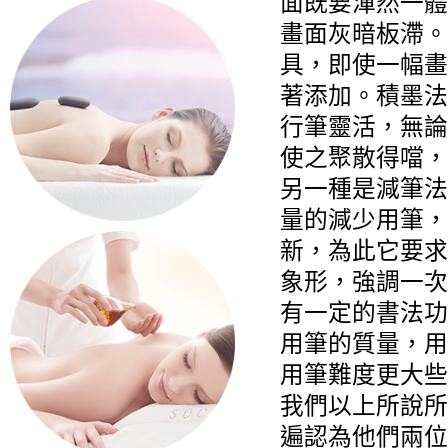
面既要渾然一體
畫面灰暗板滯。
具
，即使一幅畫
著添加。積墨法
行筆靈活，無論
使之聚散得噹，
另一種是減筆法
量的減少用筆，
新
，為此它要求
象形，強調一次
有一定的書法功
用筆的質量，用
用筆難度更大些
我們以上所說所
遍認為他們兩位