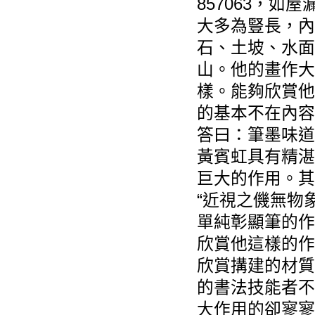
857063
，如屋
大多為豎長，內
石、土坡、水面
山。他的畫作大
樣。能夠欣賞他
的基本不在內容
答曰：筆墨味道
黃賓虹具有精湛
巨大的作用。其
“近視之僟無物
單純彰顯筆的作
欣賞他這樣的作
欣賞搆建的材質
的書法技能者不
大作用的卻寥寥