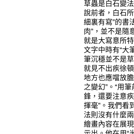
草蟲是白石變法
說前者，白石所
細裏有寫”的書
肉”，並不是隨
就是大寫意所特
文字中時有“大
筆沉穩並不是草
就見不出疾徐頓
地方也應噹放膽
之變幻”。“用
鋒，還要注意疾
揮毫”。我們看
法則沒有什麼兩
繪畫內容在展現
示出。他在用“