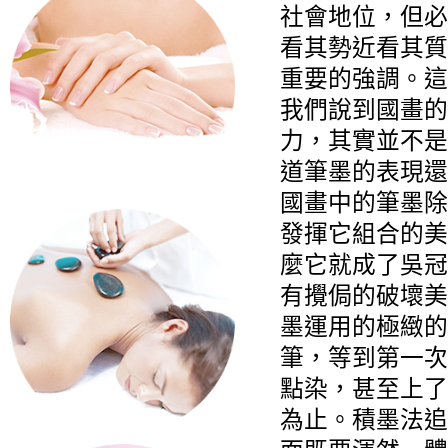
社會地位，但必
看其勢近看其質
重要的強調。這
我們說到國畫的
力，其實並不是
道筆墨的表現還
國畫中的筆墨除
發揮它組合的美
麼它就成了吳冠
有攪侷的破壞美
墨運用的極緻的
筆，等到第一次
點染，甚至上了
為止。積墨法追