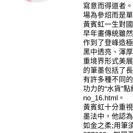
寫意而得道者。
場為參炤而是單
黃賓虹一生對國
早年畫傳統雖然
作到了登峰造極
黑中透亮、渾厚
重境界形式美展
的筆墨包括了長
有許多種不同的
功力的“水貨”點
no_16.html
。
黃賓虹十分重視
墨法中，他認為
如金之柔;用筆須