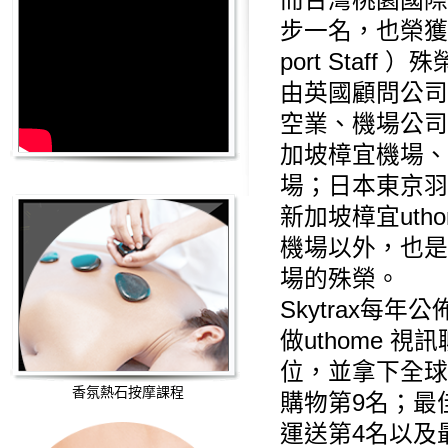
而台灣桃園國際
步一名，也榮獲「全
port Staff ）
由英國顧問公司S
空業、機場公司
加坡樟宜機場、
場；日本東京羽
新加坡樟宜ut
機場以外，也是
場的殊榮。
Skytrax
做
uthome 視
位，並拿下全球
香氛熱石按摩課程
購物第9名；最
運送第4名以及