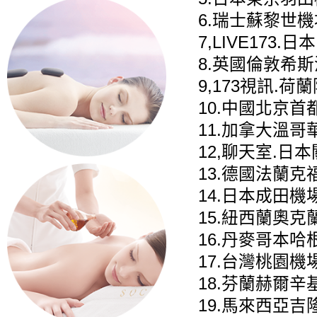
6.瑞士蘇黎世機
7,LIVE173.
8.英國倫敦希
9,173視訊.
10.中國北京首
11.加拿大溫哥
12,聊天室.日
13.德國法蘭克
14.日本成田機
15.紐西蘭奧克
16.丹麥哥本哈
17.台灣桃園機
18.芬蘭赫爾辛
19.馬來西亞吉