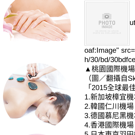
u
oaf:Image" src
h/30/bd/30bdfc
▲桃園國際機場獲
（圖／翻攝自Sky
「2015全球最
1.新加坡樟宜機
2.韓國仁川機場
3.德國慕尼黑機
4.香港國際機場
5.日本東京羽