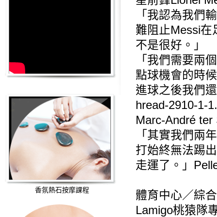
星前鋒Lionel
「我認為我們輸
難阻止Mess
不是很好。」
「我們需要兩個
點球機會的時候
進球之後我們還
hread-2910-1-1
Marc-André
「其實我們兩年
打始終無法踢出
走運了。」Pelleg
香氛熱石按摩課程
體育中心／綜合
Lamigo桃猿隊