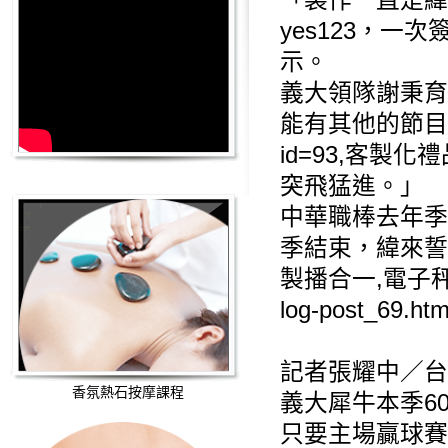
「製作一直是緯
yes123
，一次
示。
義大領隊謝秉育
能有其他的節目
id=93
,
客製化禮
突飛猛進。」
中華職棒去年季
季結束，緯來誓
製播合一,
電子
log-post_69.htm
記者張耀中／台
香氛熱石按摩課程
義大犀牛本季6
只要主場贏球賽