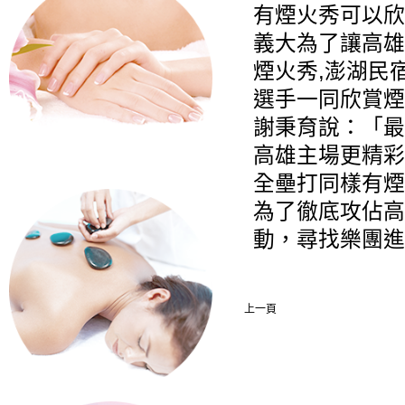
有煙火秀可以欣
義大為了讓高雄
煙火秀,
澎湖民
選手一同欣賞煙
謝秉育說：「最
高雄主場更精彩
全壘打同樣有煙
為了徹底攻佔高
動，尋找樂團進
上一頁