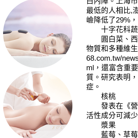
白內障。上海市
最低的人相比,
嶮降低了29%
十字花科蔬
圓白菜、西蘭
物質和多種維生素等
68.com.tw/new
ml，還富含重要
質。研究表明，
症。
核桃
發表在《營養
活性成分可減少
漿果
藍莓、草莓、