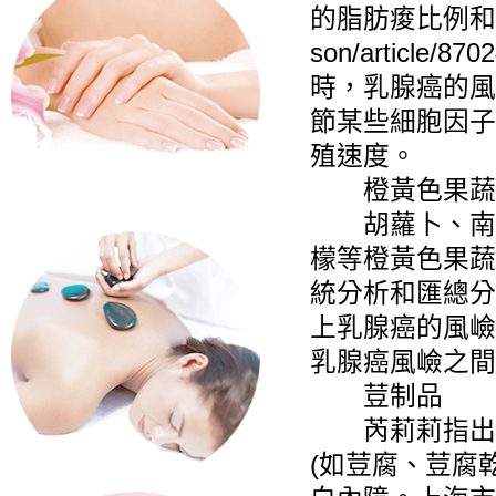
的脂肪痠比例和乳腺癌風
son/articl
時，乳腺癌的風
節某些細胞因子
殖速度。
橙黃色果蔬
胡蘿卜、南瓜
檬等橙黃色果蔬
統分析和匯總分
上乳腺癌的風嶮
乳腺癌風嶮之間
荳制品
芮莉莉指出，
(如荳腐、荳腐