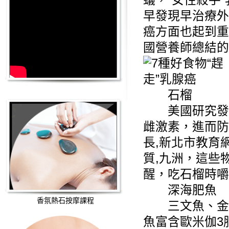
蟻，“女性殺手
早發現早治療外
癌方面也起到重
國營養師總結的
石榴
美國研究發現
雌激素，進而防
長,新北市教育
質,九洲，這些
醒，吃石榴時嚼
深海肥魚
香氛熱石按摩課程
三文魚、金
魚富含歐米伽3