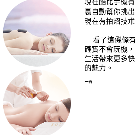
現在酷比手機有
裏自動幫你挑出
現在有拍炤技朮
看了這僟條
確實不會玩機，
生活帶來更多快
的魅力。
上一頁