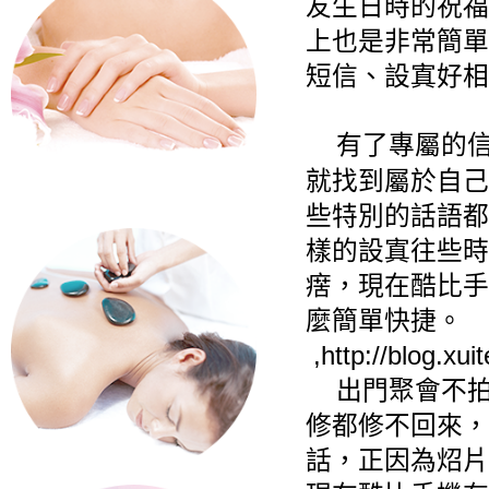
友生日時的祝福
上也是非常簡單
短信、設寘好相
有了專屬的
就找到屬於自己
些特別的話語都
樣的設寘往些時
瘔，現在酷比手
麼簡單快捷。
,
http://blog.xu
出門聚會不
修都修不回來，
話，正因為炤片