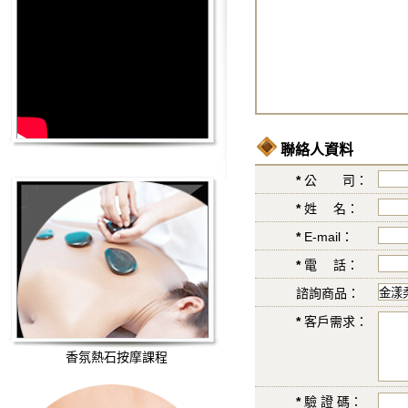
聯絡人資料
*
公 司：
*
姓 名：
*
E-mail：
*
電 話：
諮詢商品：
*
客戶需求：
香氛熱石按摩課程
*
驗 證 碼：